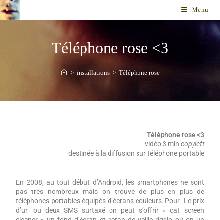
Menu
Téléphone rose <3
>
installations
>
Téléphone rose
Téléphone rose <3
vidéo 3 min
copyleft
destinée à la diffusion sur téléphone portable
En 2008, au tout début d’Android, les smartphones ne sont
pas très nombreux mais on trouve de plus en plus de
téléphones portables équipés d’écrans couleurs. Pour Le prix
d’un ou deux SMS surtaxé on peut s’offrir « cat screen
cleaner » un fond d’écran et écran de veille rigolo où on un