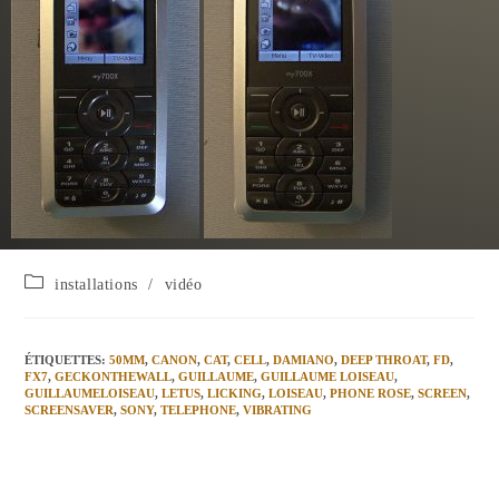
installations
/
vidéo
ÉTIQUETTES
:
50MM
,
CANON
,
CAT
,
CELL
,
DAMIANO
,
DEEP THROAT
,
FD
,
FX7
,
GECKONTHEWALL
,
GUILLAUME
,
GUILLAUME LOISEAU
,
GUILLAUMELOISEAU
,
LETUS
,
LICKING
,
LOISEAU
,
PHONE ROSE
,
SCREEN
,
SCREENSAVER
,
SONY
,
TELEPHONE
,
VIBRATING