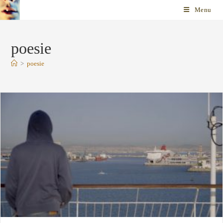
Skip
Menu
to
content
poesie
>
poesie