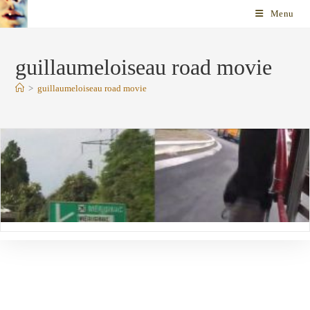
Skip
Menu
to
content
guillaumeloiseau road movie
>
guillaumeloiseau road movie