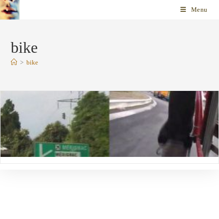
Skip
Menu
to
content
bike
>
bike