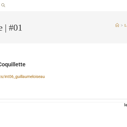
e | #01
>
L
Coquillette
cs/int06_guillaumeloiseau
l