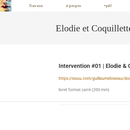
Travaux
à-propos
•pdf
Elodie et Coquillett
Intervention #01 | Elodie & 
https://issuu.com/guillaumeloiseau/do
livret format carré (200 mm)