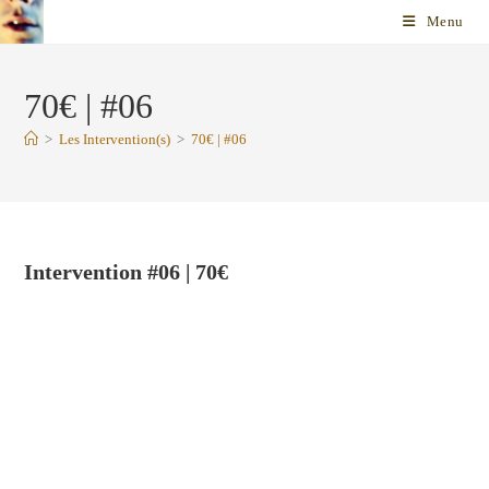
Skip
Menu
to
content
70€ | #06
>
Les Intervention(s)
>
70€ | #06
Intervention #06 | 70€