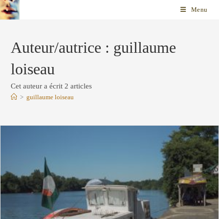
Skip
Menu
to
content
Auteur/autrice :
guillaume
loiseau
Cet auteur a écrit 2 articles
>
guillaume loiseau